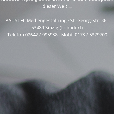
dieser Welt ...
AAUSTEL Mediengestaltung · St.-Georg-Str. 36 ·
53489 Sinzig (Löhndorf)
Telefon 02642 / 995938 · Mobil 0173 / 5379700