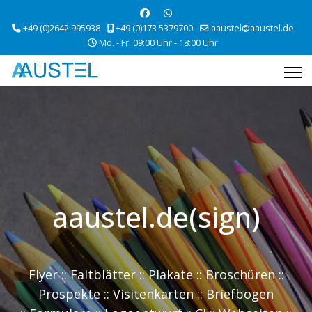
+49 (0)2642 995938
+49 (0)173 5379700
aaustel@aaustel.de
Mo. - Fr. 09:00 Uhr - 18:00 Uhr
aaustel.de(sign)
Flyer :: Faltblätter :: Plakate :: Broschüren ::
Prospekte :: Visitenkarten :: Briefbögen